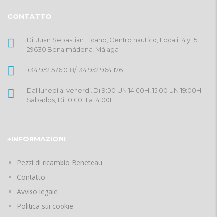
CONTATTO
Di. Juan Sebastian Elcano, Centro nautico, Locali 14 y 15
29630 Benalmádena, Málaga
+34 952 576 018
/
+34 952 964 176
Dal lunedì al venerdì, Di 9:00 UN 14:00H, 15:00 UN 19:00H
Sabados, Di 10:00H a 14:00H
+INFORMAZIONI
Pezzi di ricambio Beneteau
Contatto
Avviso legale
Politica sui cookie