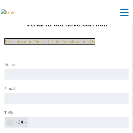
Vendi la tua nave con noi!
Presentazione Cliente Cliente Benalmádena (1)
Nome
E-mail
Telfle
+34