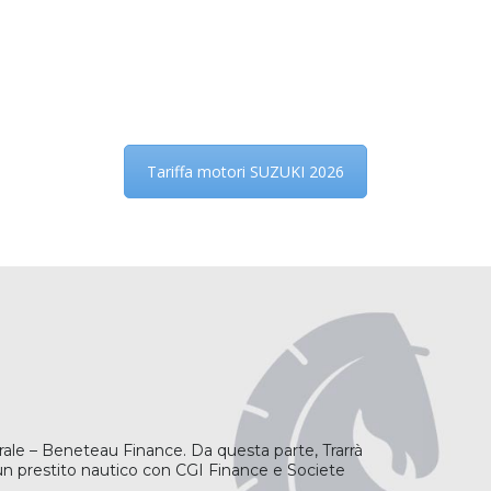
Tariffa motori SUZUKI 2026
erale – Beneteau Finance. Da questa parte, Trarrà
un prestito nautico con CGI Finance e Societe