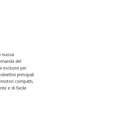
i nuova
domanda del
 esclusivi per
iettivi principali
 motori compatti,
te e di facile