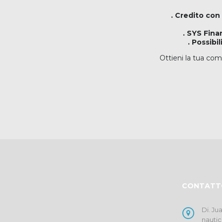
. Credito con
. SYS Fina
. Possibi
Ottieni la tua com
CONTATT
Di. Ju
nautic