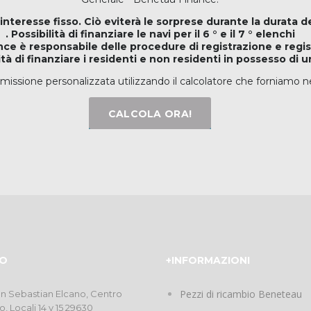
 interesse fisso. Ciò eviterà le sorprese durante la durata d
. Possibilità di finanziare le navi per il 6 ° e il 7 ° elenchi
nce è responsabile delle procedure di registrazione e regi
lità di finanziare i residenti e non residenti in possesso di 
missione personalizzata utilizzando il calcolatore che forniamo n
CALCOLA ORA!
O
+INFORMAZIONI
Pezzi di ricambio Beneteau
an Sebastian Elcano, Centro
o, Locali 14 y 15 29630