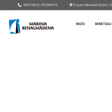
952576018 / 952964176
Di. Juan Sebastian Elcano,
INIZIO
BENETEAU