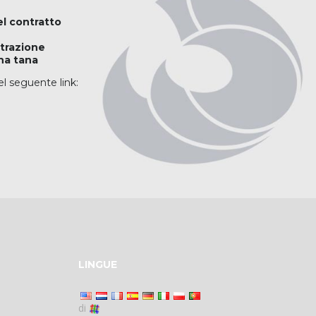
el contratto
strazione
una tana
el seguente link:
LINGUE
di