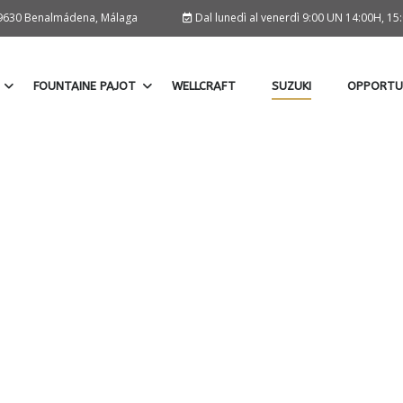
 29630 Benalmádena, Málaga
Dal lunedì al venerdì 9:00 UN 14:00H, 1
FOUNTAINE PAJOT
WELLCRAFT
SUZUKI
OPPORTU