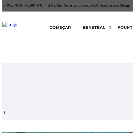
952576018 / 952964176
De. Juan Sebastian Elcano, 29630 Benalmádena, Málaga
COMEÇAR
BENETEAU
FOUNT