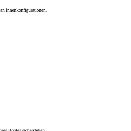
 an Innenkonfigurationen,
res Bootes sicherstellen