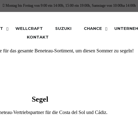
Montag bis Freitag von 9:00 ein 14:00h, 15:00 ein 19:00h, Samstage von 10:00ha 14:00h
ARINA BENALMADENA
OT
WELLCRAFT
SUZUKI
CHANCE
UNTERNE
KONTAKT
ler Beneteau-Händler für die Costa del Sol
e für das gesamte Beneteau-Sortiment, um diesen Sommer zu segeln!
Segel
neteau-Vertriebspartner für die Costa del Sol und Cádiz.