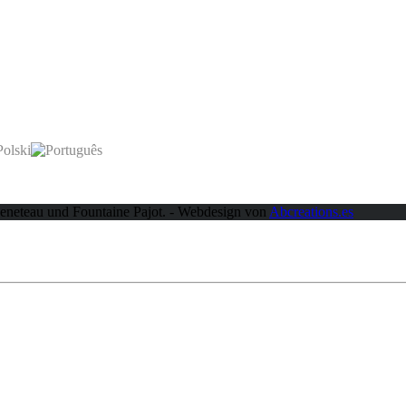
Beneteau und Fountaine Pajot. - Webdesign von
Abcreations.es