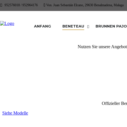
952576018 / 952964176
Von. Juan Sebastián Elcano, 29630 Benalmadena, Malaga
M
ANFANG
BENETEAU
BRUNNEN PAJ
Offiziel
Nutzen Sie unsere Angebot
Offizieller Be
Siehe Modelle