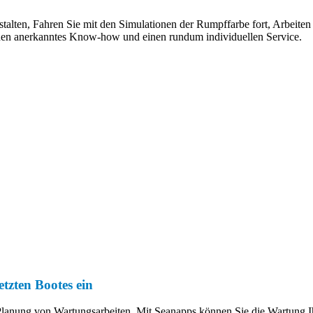
stalten, Fahren Sie mit den Simulationen der Rumpffarbe fort, Arbeiten
hnen anerkanntes Know-how und einen rundum individuellen Service.
etzten Bootes ein
r Planung von Wartungsarbeiten, Mit Seanapps können Sie die Wartung Ih