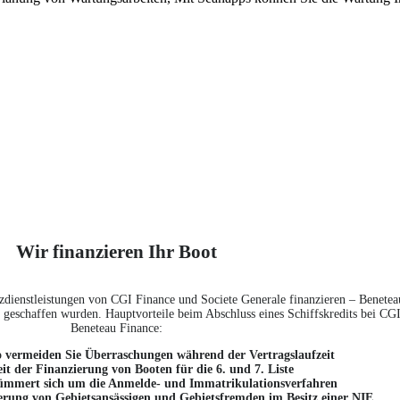
Wir finanzieren Ihr Boot
zdienstleistungen von CGI Finance und Societe Generale finanzieren – Benete
or geschaffen wurden. Hauptvorteile beim Abschluss eines Schiffskredits bei CG
Beneteau Finance:
So vermeiden Sie Überraschungen während der Vertragslaufzeit
it der Finanzierung von Booten für die 6. und 7. Liste
mert sich um die Anmelde- und Immatrikulationsverfahren
ierung von Gebietsansässigen und Gebietsfremden im Besitz einer NIE