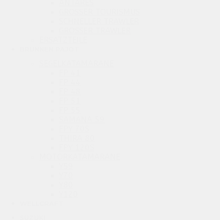
ANTARES
GROSSER TOURISMUS
SCHNELLER TRAWLER
Offizieller Vertrie
GROSSER TRAWLER
ERSATZTEILE
Siehe Modelle
BRUNNEN PAJOT
SEGELKATAMARANE
FP 41
FP 44
FP 48
FP 51
FP 55
SAMANA 59
FPY 70S
THIRA 80
FPY 120S
MOTORKATAMARANE
Y59
Y70
Y80
F
Y120
WELLCRAFT
Für jede Anfrage nach technischer Dokumentation, Kauf 
SUZUKI
zur Verfügung. Schicken Sie uns eine E-Mail an
m.b