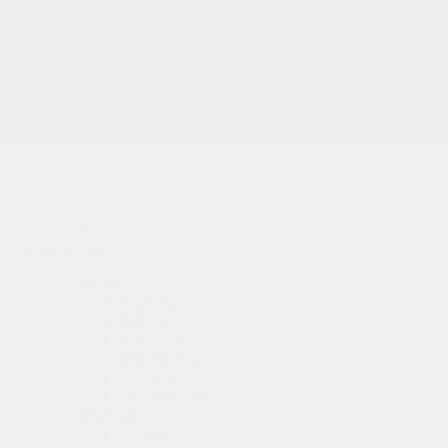
Montag bis Freitag von 9:00 ein 14:00h, 15:00 ein 19:00h, S
Von. Juan Sebastián Elcano, 29630 Benalmadena, Malaga
952576018 / 952964176
M
Offizie
Bootsdesigner und -hersteller aus 1976 und leidenschaftlich am Mee
ANFANG
Nutzen Sie unsere Angebote für 
BENETEAU
SEGEL
FIGARO 3
ERSTE
ERSTE SE
ERSTE YACHT
OZEANIS
OCEANIS YACHT
MOTOR
FLIEGER