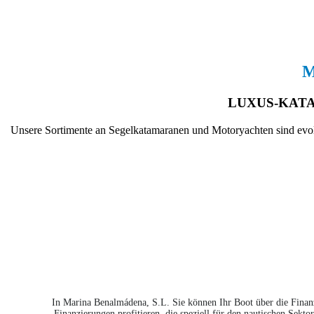
M
LUXUS-KAT
Unsere Sortimente an Segelkatamaranen und Motoryachten sind evolut
In Marina Benalmádena, S.L. Sie können Ihr Boot über die Finan
Finanzierungen profitieren, die speziell für den nautischen Sekt