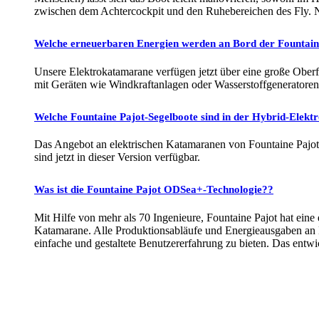
zwischen dem Achtercockpit und den Ruhebereichen des Fly. Nat
Welche erneuerbaren Energien werden an Bord der Fountai
Unsere Elektrokatamarane verfügen jetzt über eine große Oberf
mit Geräten wie Windkraftanlagen oder Wasserstoffgeneratore
Welche Fountaine Pajot-Segelboote sind in der Hybrid-Elektr
Das Angebot an elektrischen Katamaranen von Fountaine Pajot 
sind jetzt in dieser Version verfügbar.
Was ist die Fountaine Pajot ODSea+-Technologie??
Mit Hilfe von mehr als 70 Ingenieure, Fountaine Pajot hat ein
Katamarane. Alle Produktionsabläufe und Energieausgaben an 
einfache und gestaltete Benutzererfahrung zu bieten. Das entwic