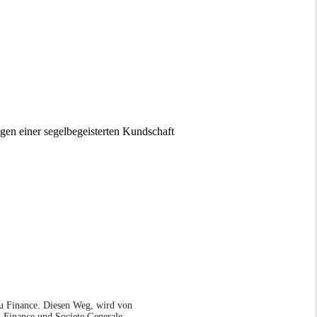
gen einer segelbegeisterten Kundschaft
au Finance. Diesen Weg, wird von
I Finance und Societe Generale –