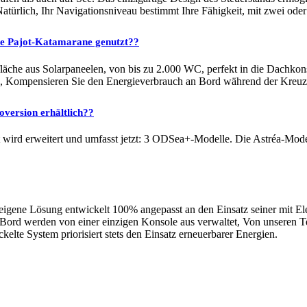
ürlich, Ihr Navigationsniveau bestimmt Ihre Fähigkeit, mit zwei oder
ne Pajot-Katamarane genutzt??
läche aus Solarpaneelen, von bis zu 2.000 WC, perfekt in die Dachkonst
n, Kompensieren Sie den Energieverbrauch an Bord während der Kreuzf
oversion erhältlich??
wird erweitert und umfasst jetzt: 3 ODSea+-Modelle. Die Astréa-Mode
e eigene Lösung entwickelt 100% angepasst an den Einsatz seiner mit El
Bord werden von einer einzigen Konsole aus verwaltet, Von unseren T
kelte System priorisiert stets den Einsatz erneuerbarer Energien.