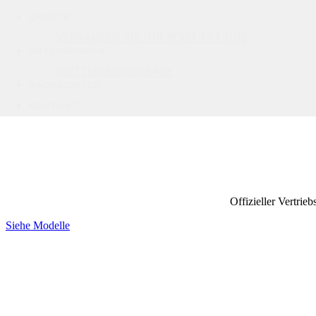
CHANCE
VERKAUFEN SIE IHR BOOT MIT UNS
UNTERNEHMEN
WETTERVORHERSAGE
NACHRICHTEN
KONTAKT
Offizieller Vertrie
Siehe Modelle