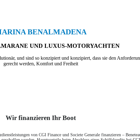
ARINA BENALMADENA
AMARANE UND LUXUS-MOTORYACHTEN
ionär, und sind so konzipiert und konzipiert, dass sie den Anforderun
gerecht werden, Komfort und Freiheit
Wir finanzieren Ihr Boot
zdienstleistungen von CGI Finance und Societe Generale finanzieren – Benete
or geschaffen wurden. Hauptvorteile beim Abschluss eines Schiffskredits bei CG