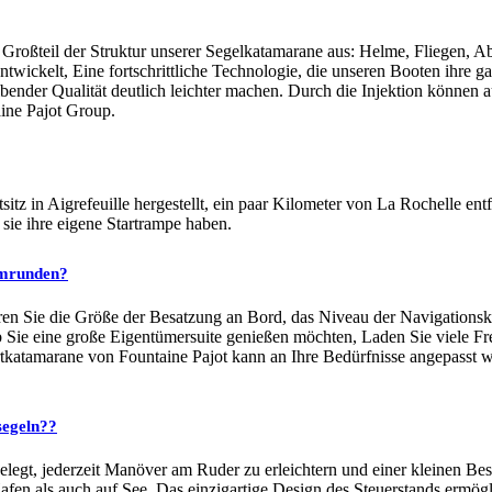
roßteil der Struktur unserer Segelkatamarane aus: Helme, Fliegen, Ab
ntwickelt, Eine fortschrittliche Technologie, die unseren Booten ihre g
ibender Qualität deutlich leichter machen. Durch die Injektion können
aine Pajot Group.
z in Aigrefeuille hergestellt, ein paar Kilometer von La Rochelle en
sie ihre eigene Startrampe haben.
umrunden?
eren Sie die Größe der Besatzung an Bord, das Niveau der Navigationsk
ob Sie eine große Eigentümersuite genießen möchten, Laden Sie viele F
rtkatamarane von Fountaine Pajot kann an Ihre Bedürfnisse angepasst 
segeln??
legt, jederzeit Manöver am Ruder zu erleichtern und einer kleinen Bes
afen als auch auf See. Das einzigartige Design des Steuerstands ermö