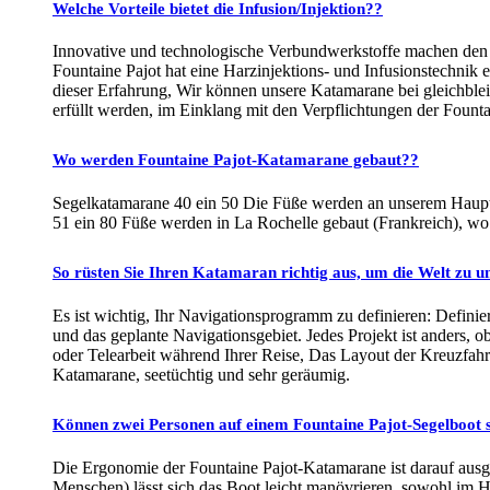
Welche Vorteile bietet die Infusion/Injektion??
Innovative und technologische Verbundwerkstoffe machen den G
Fountaine Pajot hat eine Harzinjektions- und Infusionstechnik e
dieser Erfahrung, Wir können unsere Katamarane bei gleichble
erfüllt werden, im Einklang mit den Verpflichtungen der Fount
Wo werden Fountaine Pajot-Katamarane gebaut??
Segelkatamarane 40 ein 50 Die Füße werden an unserem Hauptsit
51 ein 80 Füße werden in La Rochelle gebaut (Frankreich), wo 
So rüsten Sie Ihren Katamaran richtig aus, um die Welt zu 
Es ist wichtig, Ihr Navigationsprogramm zu definieren: Defini
und das geplante Navigationsgebiet. Jedes Projekt ist anders, 
oder Telearbeit während Ihrer Reise, Das Layout der Kreuzfah
Katamarane, seetüchtig und sehr geräumig.
Können zwei Personen auf einem Fountaine Pajot-Segelboot 
Die Ergonomie der Fountaine Pajot-Katamarane ist darauf ausge
Menschen) lässt sich das Boot leicht manövrieren, sowohl im H