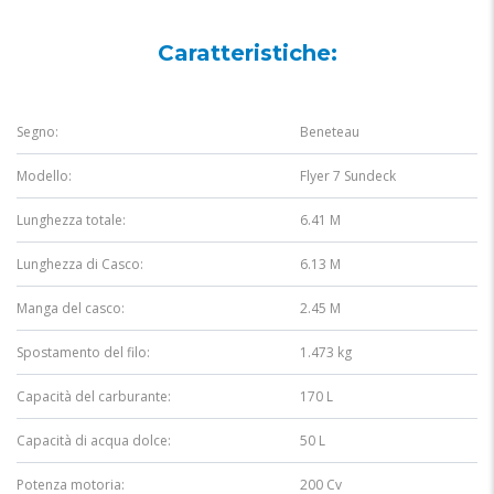
Caratteristiche:
Segno:
Beneteau
Modello:
Flyer 7 Sundeck
Lunghezza totale:
6.41 M
Lunghezza di Casco:
6.13 M
Manga del casco:
2.45 M
Spostamento del filo:
1.473 kg
Capacità del carburante:
170 L
Capacità di acqua dolce:
50 L
Potenza motoria:
200 Cv