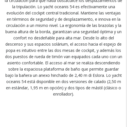
la circulación para que nada obstaculice los desplazamientos de
la tripulación
. Lo yacht oceanis 54
es efectivamente una
evolución del cockpit central tradicional
.
Mantiene las ventajas
en términos de seguridad y de desplazamiento
,
e innova en la
circulación a un mismo nivel
.
La ergonomía de las brazolas y la
buena altura de la borda
,
garantizan una seguridad óptima y un
confort no desdeñable para alta mar
.
Desde lo alto del
descenso y sus espacios solárium
,
el acceso hacia el espejo de
popa es intuitivo entre las dos mesas de cockpit
,
y además los
dos puestos de rueda de timón van equipados cada uno con un
asiento confortable
.
El acceso al mar se realiza descendiendo
sobre la espaciosa plataforma de baño que permite guardar
bajo la bañera un anexo hinchado de
2,40 m di Eslora. Lo yacht
oceanis 54
está disponible en dos versiones de calado
(2,50
m
en estándar
, 1,95
m en opción
)
y dos tipos de mástil
(
clásico o
enrollador
).