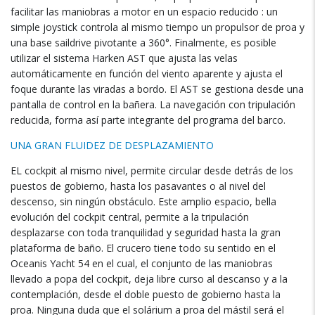
facilitar las maniobras a motor en un espacio reducido
:
un
simple joystick controla al mismo tiempo un propulsor de proa y
una base saildrive pivotante a 360°
.
Finalmente
,
es posible
utilizar el sistema Harken AST que ajusta las velas
automáticamente en función del viento aparente y ajusta el
foque durante las viradas a bordo
.
El AST se gestiona desde una
pantalla de control en la bañera
.
La navegación con tripulación
reducida
,
forma así parte integrante del programa del barco
.
UNA GRAN FLUIDEZ DE DESPLAZAMIENTO
EL cockpit al mismo nivel
,
permite circular desde detrás de los
puestos de gobierno
,
hasta los pasavantes o al nivel del
descenso
,
sin ningún obstáculo
.
Este amplio espacio
,
bella
evolución del cockpit central
,
permite a la tripulación
desplazarse con toda tranquilidad y seguridad hasta la gran
plataforma de baño
.
El crucero tiene todo su sentido en el
Oceanis Yacht
54
en el cual
,
el conjunto de las maniobras
llevado a popa del cockpit
,
deja libre curso al descanso y a la
contemplación
,
desde el doble puesto de gobierno hasta la
proa
.
Ninguna duda que el solárium a proa del mástil será el