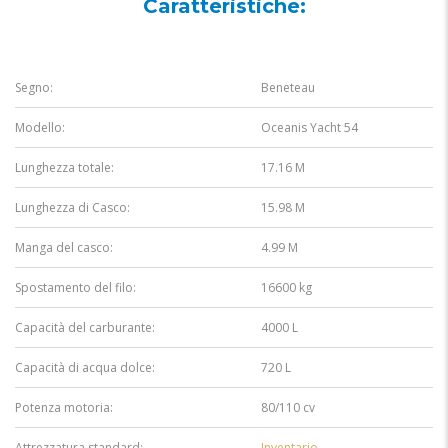
Caratteristiche:
Segno:
Beneteau
Modello:
Oceanis Yacht 54
Lunghezza totale:
17.16 M
Lunghezza di Casco:
15.98 M
Manga del casco:
4.99 M
Spostamento del filo:
16600 kg
Capacità del carburante:
4000 L
Capacità di acqua dolce:
720 L
Potenza motoria:
80/110 cv
Attrezzatura standard:
Inventario