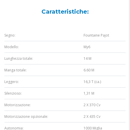
Caratteristiche:
Segno:
Fountaine Pajot
Modello:
My6
Lunghezza totale:
14 M
Manga totale:
6.60 M
Leggero:
16,3 T (ca.)
Silenzioso:
1,31 M
Motorizzazione:
2 X 370 Cv
Motorizzazione opzionale:
2 X 435 Cv
Autonomia:
1000 Miglia