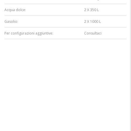
Acqua dolce:
2 X 350 L
Gasolio:
2 X 1000 L
Per configurazioni aggiuntive:
Consultaci