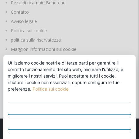
Pezzi di ricambio Beneteau
Contatto
Avviso legale
Politica sui cookie
politica sulla riservatezza
Maggiori informazioni sui cookie
Utilizziamo cookie nostri e di terze parti per garantire il
corretto funzionamento del sito web, misurare l'utilizzo, e
LINGUE
migliorare i nostri servizi. Puoi accettare tutti i cookie,
rifiutare i cookie non essenziali, oppure configura le tue
preferenze.
Politica sui cookie
di
ACCETTA TUTTO
RIFIUTARE
© 1990
Benalmadena Beach S.L.
Concessione ufficiale di
CONFIGURA