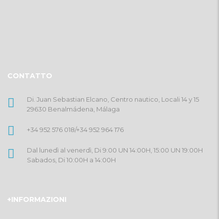
CONTATTO
Di. Juan Sebastian Elcano, Centro nautico, Locali 14 y 15
29630 Benalmádena, Málaga
+34 952 576 018
/
+34 952 964 176
Dal lunedì al venerdì, Di 9:00 UN 14:00H, 15:00 UN 19:00H
Sabados, Di 10:00H a 14:00H
+INFORMAZIONI