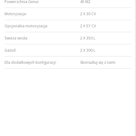
Powierzchnia Genui:
45 M2
Motoryzacja:
2 X 30 CV
Opcjonalna motoryzacja:
2 X 57 CV
Świeża woda:
2 X 350 L
Gasoil:
2 X 300 L
Dla dodatkowych konfiguracji:
Skonsultuj się z nami