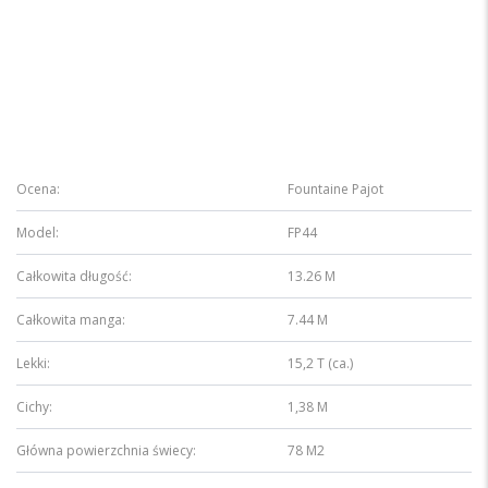
Ocena:
Fountaine Pajot
Model:
FP44
Całkowita długość:
13.26 M
Całkowita manga:
7.44 M
Lekki:
15,2 T (ca.)
Cichy:
1,38 M
Główna powierzchnia świecy:
78 M2