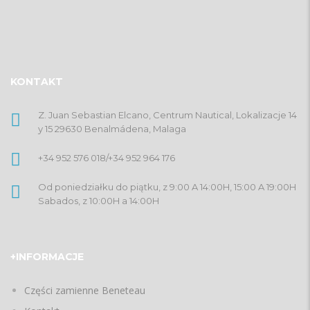
KONTAKT
Z. Juan Sebastian Elcano, Centrum Nautical, Lokalizacje 14
y 15 29630 Benalmádena, Malaga
+34 952 576 018
/
+34 952 964 176
Od poniedziałku do piątku, z 9:00 A 14:00H, 15:00 A 19:00H
Sabados, z 10:00H a 14:00H
+INFORMACJE
Części zamienne Beneteau