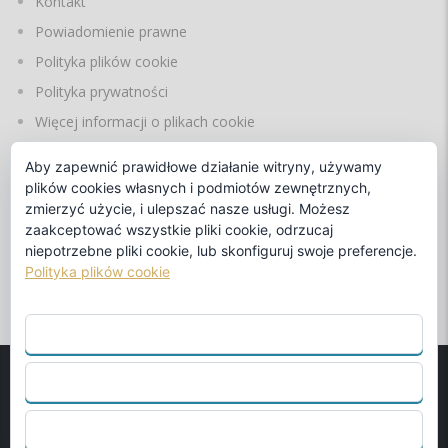
Kontakt
Powiadomienie prawne
Polityka plików cookie
Polityka prywatności
Więcej informacji o plikach cookie
Aby zapewnić prawidłowe działanie witryny, używamy
plików cookies własnych i podmiotów zewnętrznych,
JĘZYKI
zmierzyć użycie, i ulepszać nasze usługi. Możesz
zaakceptować wszystkie pliki cookie, odrzucaj
niepotrzebne pliki cookie, lub skonfiguruj swoje preferencje.
Polityka plików cookie
przez
ZAAKCEPTUJ WSZYSTKO
ODRZUCIĆ
© 1990
Benalmadena Beach S.L.
Oficjalny koncesjonariusz
Beneteau i Fountaine Pajotka. - Projektowanie stron
SKONFIGURUJ
internetowych przez
Abcreation.es