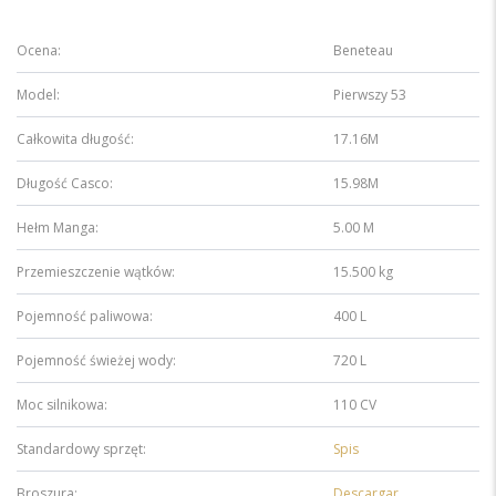
Ocena:
Beneteau
Model:
Pierwszy 53
Całkowita długość:
17.16M
Długość Casco:
15.98M
Hełm Manga:
5.00 M
Przemieszczenie wątków:
15.500 kg
Pojemność paliwowa:
400 L
Pojemność świeżej wody:
720 L
Moc silnikowa:
110 CV
Standardowy sprzęt:
Spis
Broszura:
Descargar