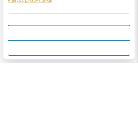
Polityka plików cookie
ZAAKCEPTUJ WSZYSTKO
ODRZUCIĆ
SKONFIGURUJ