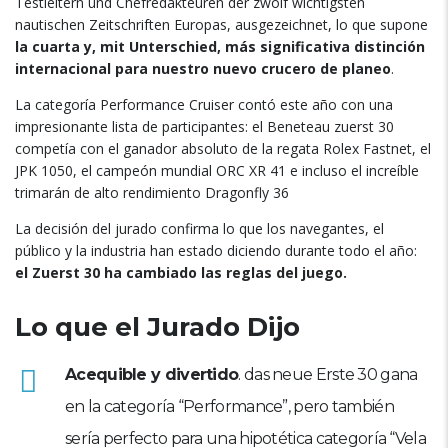
Testleitern und Chefredakteuren der zwölf wichtigsten
nautischen Zeitschriften Europas, ausgezeichnet,
lo que supone
la cuarta y
, mit Unterschied,
más significativa distinción
internacional para nuestro nuevo crucero de planeo
.
La categoría Performance Cruiser contó este año con una
impresionante lista de participantes
: el Beneteau zuerst 30
competía con el ganador absoluto de la regata Rolex Fastnet
,
el
JPK
1050,
el campeón mundial ORC XR
41
e incluso el increíble
trimarán de alto rendimiento Dragonfly
36
La decisión del jurado confirma lo que los navegantes
,
el
público y la industria han estado diciendo durante todo el año
:
el Zuerst 30
ha cambiado las reglas del juego
.
Lo que el Jurado Dijo
Acequible y divertido
. das neue Erste 30
gana
en la categoría “Performance”
,
pero también
sería perfecto para una hipotética categoría “Vela