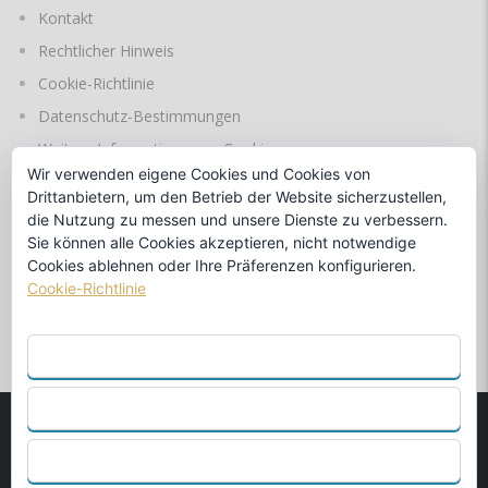
Kontakt
Rechtlicher Hinweis
Cookie-Richtlinie
Datenschutz-Bestimmungen
Weitere Informationen zu Cookies
Wir verwenden eigene Cookies und Cookies von
Drittanbietern, um den Betrieb der Website sicherzustellen,
die Nutzung zu messen und unsere Dienste zu verbessern.
SPRACHEN
Sie können alle Cookies akzeptieren, nicht notwendige
Cookies ablehnen oder Ihre Präferenzen konfigurieren.
Cookie-Richtlinie
durch
ALLE AKZEPTIEREN
ABLEHNEN
© 1990
MARINA BENALMÁDENA S.L.
Offizieller Händler von
KONFIGURIEREN
Beneteau und Fountaine Pajot. - Webdesign von
Abcreations.es