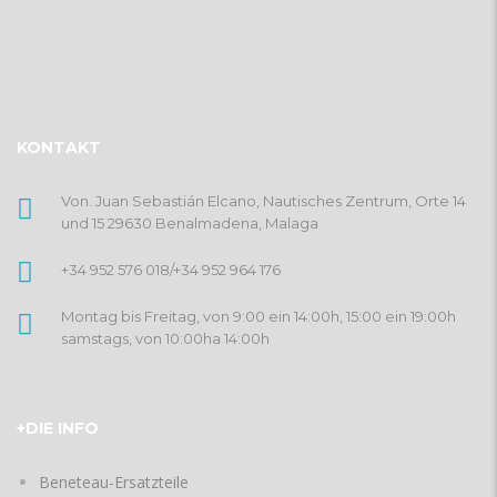
KONTAKT
Von. Juan Sebastián Elcano, Nautisches Zentrum, Orte 14
und 15 29630 Benalmadena, Malaga
+34 952 576 018
/
+34 952 964 176
Montag bis Freitag, von 9:00 ein 14:00h, 15:00 ein 19:00h
samstags, von 10:00ha 14:00h
+DIE INFO
Beneteau-Ersatzteile