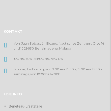
KONTAKT
Von. Juan Sebastián Elcano, Nautisches Zentrum, Orte 14
und 15 29630 Benalmadena, Malaga
+34 952 576 018
/
+34 952 964 176
Montag bis Freitag, von 9:00 ein 14:00h, 15:00 ein 19:00h
samstags, von 10:00ha 14:00h
+DIE INFO
Beneteau-Ersatzteile