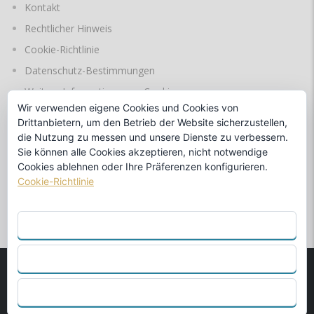
Kontakt
Rechtlicher Hinweis
Cookie-Richtlinie
Datenschutz-Bestimmungen
Weitere Informationen zu Cookies
Wir verwenden eigene Cookies und Cookies von
Drittanbietern, um den Betrieb der Website sicherzustellen,
die Nutzung zu messen und unsere Dienste zu verbessern.
SPRACHEN
Sie können alle Cookies akzeptieren, nicht notwendige
Cookies ablehnen oder Ihre Präferenzen konfigurieren.
Cookie-Richtlinie
durch
ALLE AKZEPTIEREN
ABLEHNEN
© 1990
MARINA BENALMÁDENA S.L.
Offizieller Händler von
KONFIGURIEREN
Beneteau und Fountaine Pajot. - Webdesign von
Abcreations.es