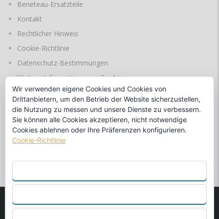
Beneteau-Ersatzteile
Kontakt
Rechtlicher Hinweis
Cookie-Richtlinie
Datenschutz-Bestimmungen
Weitere Informationen zu Cookies
Wir verwenden eigene Cookies und Cookies von
Drittanbietern, um den Betrieb der Website sicherzustellen,
die Nutzung zu messen und unsere Dienste zu verbessern.
SPRACHEN
Sie können alle Cookies akzeptieren, nicht notwendige
Cookies ablehnen oder Ihre Präferenzen konfigurieren.
Cookie-Richtlinie
durch
ALLE AKZEPTIEREN
ABLEHNEN
© 1990
MARINA BENALMÁDENA S.L.
Offizieller Händler von
KONFIGURIEREN