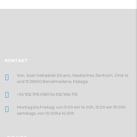
KONTAKT
Von. Juan Sebastián Elcano, Nautisches Zentrum, Orte 14
und 15 29630 Benalmadena, Malaga
+34 952 576 018
/
+34 952 964 176
Montag bis Freitag, von 9:00 ein 14:00h, 15:00 ein 19:00h
samstags, von 10:00ha 14:00h