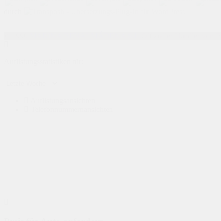
durch
© 1990
MARINA BENALMÁDENA S.L.
Offizieller Händler von 
Auflistungsstatistiken für:
Auflistungsansichten
Telefonnummernansichten