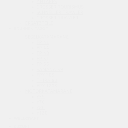
ANTARES
GROSSER TOURISMUS
SCHNELLER TRAWLER
GROSSER TRAWLER
ERSATZTEILE
BRUNNEN PAJOT
SEGELKATAMARANE
FP 41
FP 44
FP 48
FP 51
FP 55
SAMANA 59
FPY 70S
THIRA 80
FPY 120S
MOTORKATAMARANE
Y59
Y70
Y80
Y120
WELLCRAFT
SUZUKI