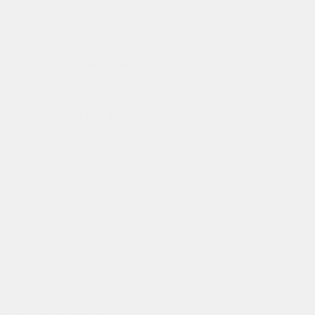
d 15 29630 Benalmadena, Malaga
mstags, von 10:00ha 14:00h