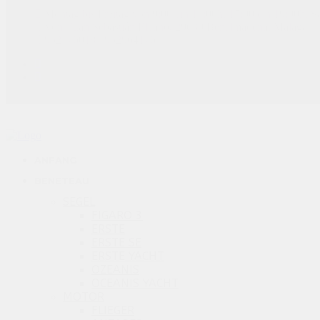
Montag bis Freitag von 9:00 ein 14:00h, 15:00 ein 19:00h, 
Von. Juan Sebastián Elcano, 29630 Benalmadena, Malaga
952576018 / 952964176
ANFANG
BENETEAU
SEGEL
FIGARO 3
ERSTE
ERSTE SE
ERSTE YACHT
OZEANIS
OCEANIS YACHT
MOTOR
FLIEGER