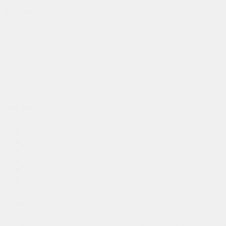
KONTAKT
Von. Juan Sebastián Elcano, Nautisches Zentrum, Orte 14 un
+34 952 576 018
/
+34 952 964 176
Montag bis Freitag, von 9:00 ein 14:00h, 15:00 ein 19:00h sa
+DIE INFO
Beneteau-Ersatzteile
Kontakt
Rechtlicher Hinweis
Cookie-Richtlinie
Datenschutz-Bestimmungen
Weitere Informationen zu Cookies
SPRACHEN