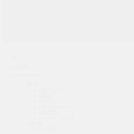
Montag bis Freitag von 9:00 ein 14:00h, 15:00 ein 19:00h, Sa
Von. Juan Sebastián Elcano, 29630 Benalmadena, Malaga
952576018 / 952964176
ANFANG
BENETEAU
SEGEL
FIGARO 3
ERSTE
ERSTE SE
ERSTE YACHT
OZEANIS
OCEANIS YACHT
MOTOR
FLIEGER