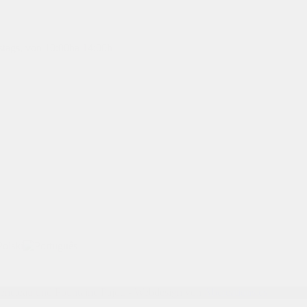
mstags, von 10:00ha 14:00h
Beneteau und Fountaine Pajot. - Webdesign von
Abcreations.es