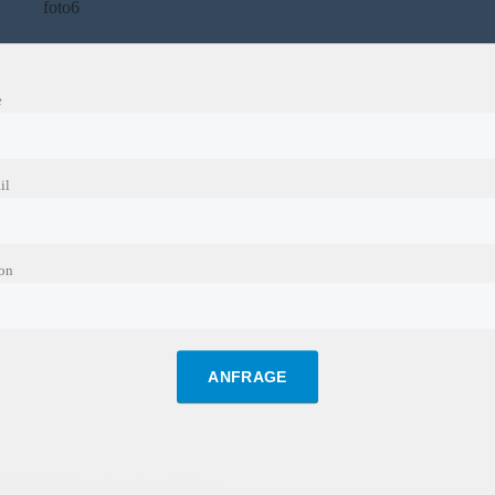
foto6
e
il
fon
ANFRAGE
d 15 29630 Benalmadena, Malaga