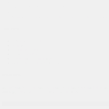
+34 952 576 018
/
+34 952 964 176
Montag bis Freitag, von 9:00 ein 14:00h, 15:00 ein 19:00h sa
+DIE INFO
Beneteau-Ersatzteile
Kontakt
Rechtlicher Hinweis
Cookie-Richtlinie
Datenschutz-Bestimmungen
Weitere Informationen zu Cookies
SPRACHEN
durch
© 1990
MARINA BENALMÁDENA S.L.
Offizieller Händler von 