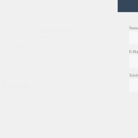
CHANCE
VERKAUFEN SIE IHR BOOT MIT UNS
UNTERNEHMEN
Nam
WETTERVORHERSAGE
NACHRICHTEN
KONTAKT
E-Ma
Tele
Probefahrten an Bord der First 36
Erste 36
KONTAKT
Von. Juan Sebastián Elcano, Nautisches Zentrum, Orte 14 un