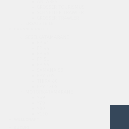
ANTARES
GROSSER TOURISMUS
SCHNELLER TRAWLER
GROSSER TRAWLER
ERSATZTEILE
BRUNNEN PAJOT
SEGELKATAMARANE
FP 41
FP 44
FP 48
FP 51
FP 55
SAMANA 59
FPY 70S
THIRA 80
FPY 120S
MOTORKATAMARANE
Y59
Y70
Y80
Y120
WELLCRAFT
SUZUKI