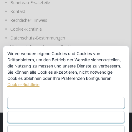
Beneteau-Ersatzteile
Kontakt
Rechtlicher Hinweis
Cookie-Richtlinie
Datenschutz-Bestimmungen
Weitere Informationen zu Cookies
Wir verwenden eigene Cookies und Cookies von
Drittanbietern, um den Betrieb der Website sicherzustellen,
die Nutzung zu messen und unsere Dienste zu verbessern.
SPRACHEN
Sie können alle Cookies akzeptieren, nicht notwendige
Cookies ablehnen oder Ihre Präferenzen konfigurieren.
Cookie-Richtlinie
durch
ALLE AKZEPTIEREN
ABLEHNEN
© 1990
MARINA BENALMÁDENA S.L.
Offizieller Händler von
KONFIGURIEREN