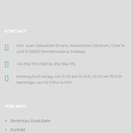
KONTAKT
Von. Juan Sebastián Elcano, Nautisches Zentrum, Orte 14
und 15 29630 Benalmadena, Malaga
+34 952 576 018
/
+34 952 964 176
Montag bis Freitag, von 9:00 ein 14:00h, 15:00 ein 19:00h
samstags, von 10:00ha 14:00h
+DIE INFO
Beneteau-Ersatzteile
Kontakt