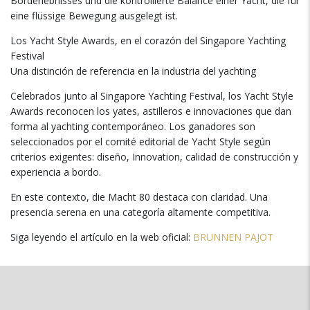
Borderlebnisses und die kontrollierte Balance einer Yacht, die für
eine flüssige Bewegung ausgelegt ist.
Los Yacht Style Awards
,
en el corazón del Singapore Yachting
Festival
Una distinción de referencia en la industria del yachting
Celebrados junto al Singapore Yachting Festival
,
los Yacht Style
Awards reconocen los yates
,
astilleros e innovaciones que dan
forma al yachting contemporáneo
.
Los ganadores son
seleccionados por el comité editorial de Yacht Style según
criterios exigentes
:
diseño
, Innovation,
calidad de construcción y
experiencia a bordo
.
En este contexto
, die Macht 80
destaca con claridad
.
Una
presencia serena en una categoría altamente competitiva
.
Siga leyendo el artículo en la web oficial
:
BRUNNEN PAJOT