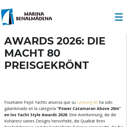
YACHT STYLE
AWARDS 2026: DIE
MACHT 80
PREISGEKRÖNT
Fountaine Pajot Yachts anuncia que su
Leistung 80
ha sido
galardonado en la categoría
“Power Catamaran Above 20m”
en los Yacht Style Awards
2026
. Eine Anerkennung, die die
Kohärenz seines Designs hervorhebt, die Qualität Ihres