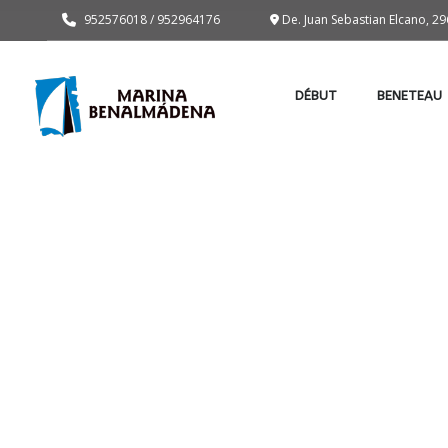
952576018 / 952964176
De. Juan Sebastian Elcano, 
DÉBUT
BENETEAU