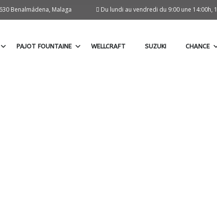
29630 Benalmádena, Malaga
Du lundi au vendredi du 9:00 une 14:00h, 
PAJOT FOUNTAINE
WELLCRAFT
SUZUKI
CHANCE
BATEAUX À MOTEUR