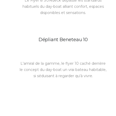
Le Flyer 8 SUNdeck dépasse les standards
habituels du day-boat alliant confort, espaces
disponibles et sensations.
Dépliant Beneteau 10
L'amiral de la gamme, le flyer 10 caché derrière
le concept du day-boat un vrai bateau habitable,
si séduisant à regarder qu'à vivre.