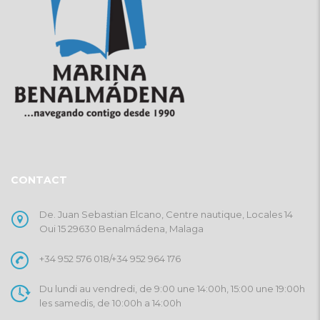
CONTACT
De. Juan Sebastian Elcano, Centre nautique, Locales 14
Oui 15 29630 Benalmádena, Malaga
+34 952 576 018
/
+34 952 964 176
Du lundi au vendredi, de 9:00 une 14:00h, 15:00 une 19:00h
les samedis, de 10:00h a 14:00h