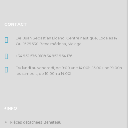
CONTACT
De. Juan Sebastian Elcano, Centre nautique, Locales 14
Oui 15 29630 Benalmádena, Malaga
+34 952 576 018
/
+34 952 964 176
Du lundi au vendredi, de 9:00 une 14:00h, 15:00 une 19:00h
les samedis, de 10:00h a 14:00h
+INFO
Pièces détachées Beneteau