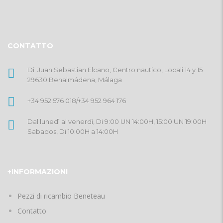
CONTATTO
Di. Juan Sebastian Elcano, Centro nautico, Locali 14 y 15
29630 Benalmádena, Málaga
+34 952 576 018
/
+34 952 964 176
Dal lunedì al venerdì, Di 9:00 UN 14:00H, 15:00 UN 19:00H
Sabados, Di 10:00H a 14:00H
+INFORMAZIONI
Pezzi di ricambio Beneteau
Contatto