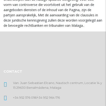
vorm van controverse die voortvloeit uit het gebruik van de
aangeboden diensten of de inhoud van de Pagina, zijn de
partijen aansprakelijk, Met de aanvaarding van de clausules in
deze juridische kennisgeving zullen deze worden voorgelegd aan
de bevoegde rechtbanken en tribunalen van Malaga..
CONTACT
Van. Juan Sebastian Elcano, Nautisch centrum, Locatie 14 y
15 29630 Benalmádena, Malaga
+34 952 576 018
/
+34 952 964 176