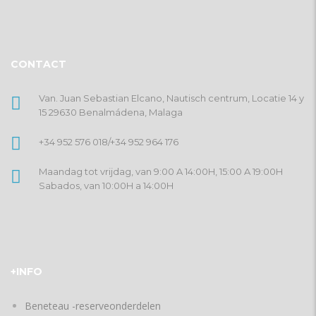
CONTACT
Van. Juan Sebastian Elcano, Nautisch centrum, Locatie 14 y
15 29630 Benalmádena, Malaga
+34 952 576 018
/
+34 952 964 176
Maandag tot vrijdag, van 9:00 A 14:00H, 15:00 A 19:00H
Sabados, van 10:00H a 14:00H
+INFO
Beneteau -reserveonderdelen