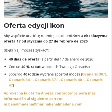
Oferta edycji ikon
Aby wspólnie uczcić tę rocznicę, uruchomiliśmy a
ekskluzywna
oferta 17 od stycznia do 27
de febrero de
2026
!
dzięki niej, możesz zyskać*:
40
días de oferta
(
a partir del
17
de enero de
2026)
Con un
40 % rabat
w opcjach Twojego Oceanisa.
Spośród
40 łodzie
wybrane spośród modeli (
Ocanaris 30.1
.,
Ocanaris 34.1
,
Ocanaris 37.1
,
Ocanaris 40.1
,
Ocanaris
47
)
Aprovecha la oferta Ahora
!,
contáctanos para más
información al siguiente correo
:
m.benalmadena@marinabenalmadena.com