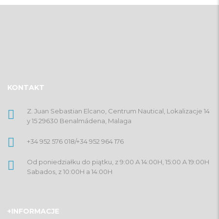
KONTAKT
Z. Juan Sebastian Elcano, Centrum Nautical, Lokalizacje 14
y 15 29630 Benalmádena, Malaga
+34 952 576 018
/
+34 952 964 176
Od poniedziałku do piątku, z 9:00 A 14:00H, 15:00 A 19:00H
Sabados, z 10:00H a 14:00H
+INFORMACJE