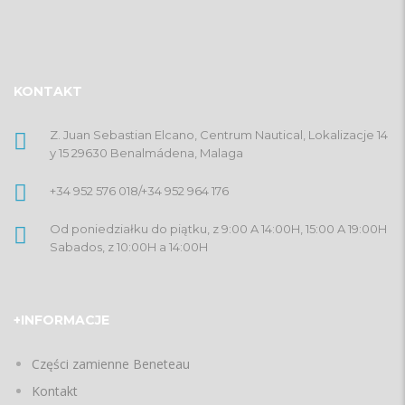
KONTAKT
Z. Juan Sebastian Elcano, Centrum Nautical, Lokalizacje 14
y 15 29630 Benalmádena, Malaga
+34 952 576 018
/
+34 952 964 176
Od poniedziałku do piątku, z 9:00 A 14:00H, 15:00 A 19:00H
Sabados, z 10:00H a 14:00H
+INFORMACJE
Części zamienne Beneteau
Kontakt