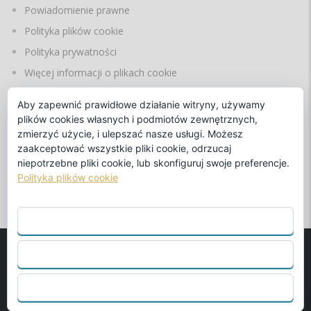
Powiadomienie prawne
Polityka plików cookie
Polityka prywatności
Więcej informacji o plikach cookie
Aby zapewnić prawidłowe działanie witryny, używamy
plików cookies własnych i podmiotów zewnętrznych,
JĘZYKI
zmierzyć użycie, i ulepszać nasze usługi. Możesz
zaakceptować wszystkie pliki cookie, odrzucaj
niepotrzebne pliki cookie, lub skonfiguruj swoje preferencje.
Polityka plików cookie
przez
ZAAKCEPTUJ WSZYSTKO
ODRZUCIĆ
© 1990
Benalmadena Beach S.L.
Oficjalny koncesjonariusz
Beneteau i Fountaine Pajotka. - Projektowanie stron
SKONFIGURUJ
internetowych przez
Abcreation.es