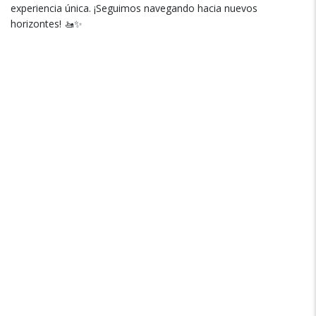
experiencia única
.
¡Seguimos navegando hacia nuevos
horizontes
!
🚤✨