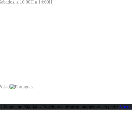
 Sabados, z 10:00H a 14:00H
 i Fountaine Pajotka. - Projektowanie stron internetowych przez
Abcrea