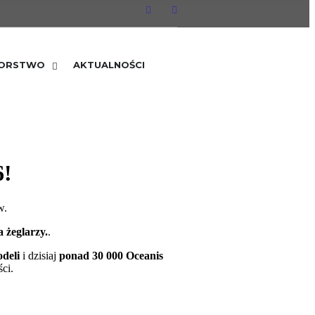
IORSTWO
AKTUALNOŚCI
6!
w.
 żeglarzy.
.
odeli
i dzisiaj
ponad 30 000 Oceanis
ści.