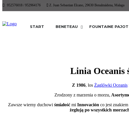
952576018 / 952964176
Z. Juan Sebastian Elcano, 29630 Benalmádena, Malaga
START
BENETEAU
FOUNTAINE PAJOT
Linia Oceanis 
Z 1986
, los
Żaglówki Oceanis
Zrodzony z marzenia o morzu,
Asortymen
Zawsze wierny duchowi
śmiałość
mi
Innovación
co jest znakie
żeglują po wszystkich morzac