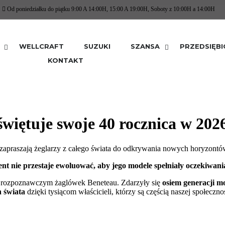
Od poniedziałku do piątku 9:00 A 14:00H, 15:00 A 19:00H, Soboty z 10:00H a 14:00H
WELLCRAFT
SUZUKI
SZANSA
PRZEDSIĘB
KONTAKT
świętuje swoje 40 rocznica w 202
zapraszają żeglarzy z całego świata do odkrywania nowych horyzontó
t nie przestaje ewoluować, aby jego modele spełniały oczekiwania
m rozpoznawczym żaglówek Beneteau. Zdarzyły się
osiem generacji m
h świata
dzięki tysiącom właścicieli, którzy są częścią naszej społeczno