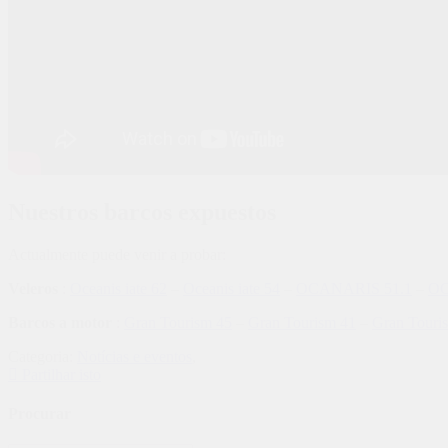
Nuestros barcos expuestos
Actualmente puede venir a probar
:
Veleros
:
Oceanis iate 62
–
Oceanis iate 54
–
OCANARIS 51.1
–
OC
Barcos a motor
:
Gran Tourism 45
–
Gran Tourism 41
–
Gran Touri
Categoria:
Notícias e eventos
,
Partilhar isto
Procurar