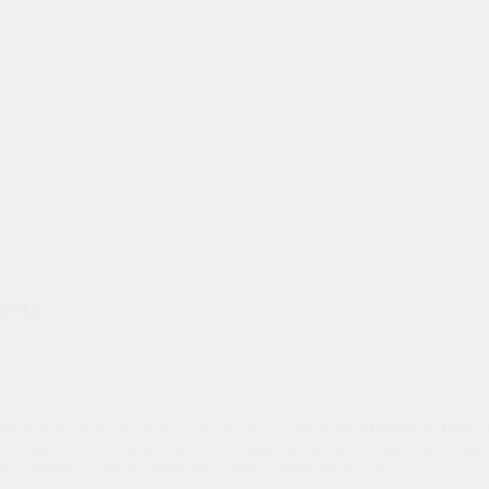
esta
ión nuestra
base de pruebas
situada en la espléndida
Marina de Port G
e
15
metros y de
8
plazas de puerto para los barcos de menos de
13 met
ndes unidades y de las novedades
,
vela y motor BENETEAU
.