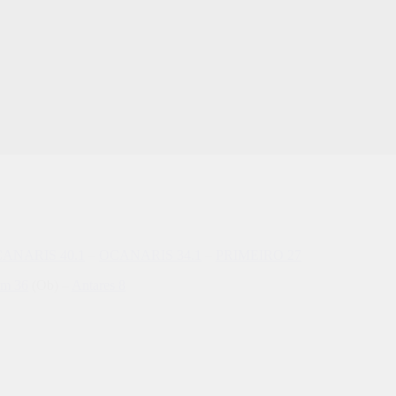
ANARIS 40.1
–
OCANARIS 34.1
–
PRIMEIRO 27
sm 36
(Ob)
–
Antares 8