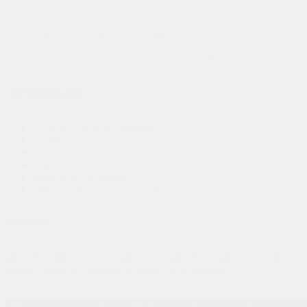
De. Juan Sebastian Elcano, Centro Náutico, Locais 14 y 15 
+34 952 576 018
/
+34 952 964 176
Segunda a sexta -feira, de 9:00 um 14:00h, 15:00 um 19:00h S
+INFORMAÇÕES
Peças de reposição Beneteau
Contato
Aviso legal
Política de Cookies
política de Privacidade
Mais informações sobre cookies
IDIOMAS
por
© 1990
Benalmadena Beach S.L..
Beneteau e Fountaine Pajot Concess