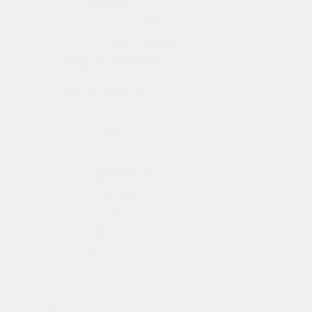
Antares
Gran Tourism
Traineira rápida
Grande Traineira
Peças de reposição
FOUNTAINE PAJOT
Sail Catamaranes
PF 41
PF 44
PF 48
PF 51
PF 55
O mesmo 59
FPY70S
Thíra 80
FPY120S
Catamaranos um motor
Y59
A70
A80
Y120
BEM CRAFT
SUZUKI