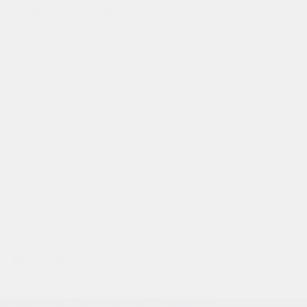
29630 Benalmádena, Málaga
ábados, de 10:00h a 14:00h
ionário oficial. - Web design por
Abcreations.es