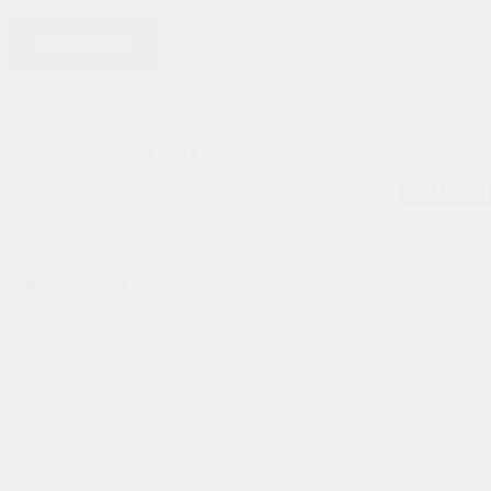
Procurar:
Nuvem de tags
Beneteau
Beneteau primeiro
barco a motor
BENETEau barcos
Boating
vi
Founta
recreio
entrega de barco
entrega recente
Exclusive Event
Primeiro 36 Com
de navios
navegação
Marina Benalmádena
barco a motor
novo 41
barco novo
Nova l
iate
vida no mar
Wellcraft
Wellcraft 28
Yacht Owners
Cartão de visita QR
CONTATO