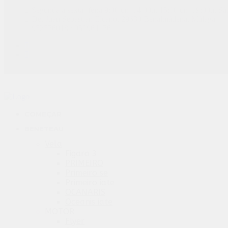
Segunda a sexta -feira 9:00 um 14:00h, 15:00 um 19:00h, Sá
De. Juan Sebastian Elcano, 29630 Benalmádena, Málaga
952576018 / 952964176
COMEÇAR
BENETEAU
Vela
Figaro 3
PRIMEIRO
Primeiro se
Primeiro iate
OCANARIS
Oceanis iate
MOTOR
Flyer