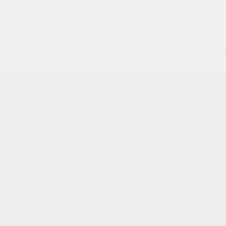
esta
, nosso
base de pruebas
es accesible a solo
15
minutos en coche des
ia de canal de entrada en el puerto
,
facilita el acceso al mar
.