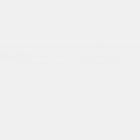
da de barco
boat show
Boot düsseldorf 2025
clientes satisfeitos
CÓDIGO 07
Configurador Catam
ine Pajot
França
French Riviera
Gran Tourism 35
Gran Tourism 40
Gran Tourism 
Testes marítimos
náutica
inha de turismo em Gran
Premium Experience
marina
Se