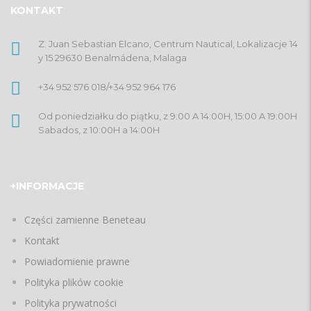
KONTAKT
Z. Juan Sebastian Elcano, Centrum Nautical, Lokalizacje 14
y 15 29630 Benalmádena, Malaga
+34 952 576 018
/
+34 952 964 176
Od poniedziałku do piątku, z 9:00 A 14:00H, 15:00 A 19:00H
Sabados, z 10:00H a 14:00H
+INFORMACJE
Części zamienne Beneteau
Kontakt
Powiadomienie prawne
Polityka plików cookie
Polityka prywatności