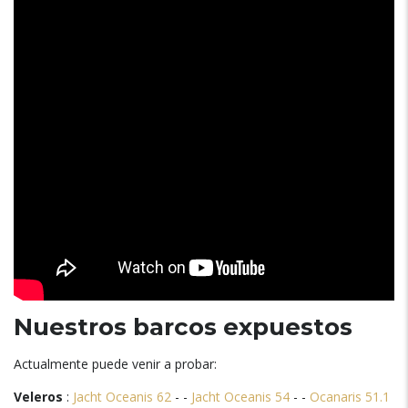
Nuestros barcos expuestos
Actualmente puede venir a probar
:
Veleros
:
Jacht Oceanis 62
- -
Jacht Oceanis 54
- -
Ocanaris 51.1