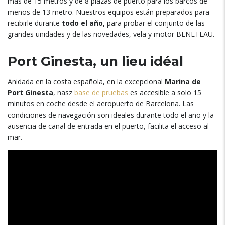
más de
15
metros y de
8
plazas de puerto para los barcos de
menos de
13 metro.
Nuestros equipos están preparados para
recibirle durante
todo el año
,
para probar el conjunto de las
grandes unidades y de las novedades
,
vela y motor BENETEAU
.
Port Ginesta,
un lieu idéal
Anidada en la costa española
,
en la excepcional
Marina de
Port Ginesta
, nasz
base de pruebas
es accesible a solo
15
minutos en coche desde el aeropuerto de Barcelona
.
Las
condiciones de navegación son ideales durante todo el año y la
ausencia de canal de entrada en el puerto
,
facilita el acceso al
mar
.