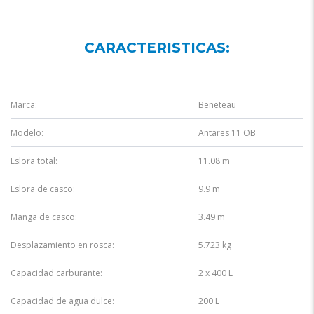
CARACTERISTICAS:
Marca:
Beneteau
Modelo:
Antares 11 OB
Eslora total:
11.08 m
Eslora de casco:
9.9 m
Manga de casco:
3.49 m
Desplazamiento en rosca:
5.723 kg
Capacidad carburante:
2 x 400 L
Capacidad de agua dulce:
200 L