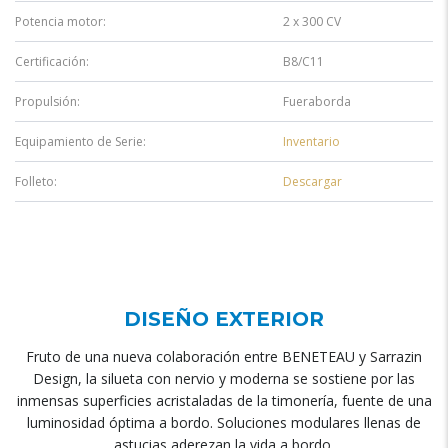
Potencia motor:
2 x 300 CV
Certificación:
B8/C11
Propulsión:
Fueraborda
Equipamiento de Serie:
Inventario
Folleto:
Descargar
DISEÑO EXTERIOR
Fruto de una nueva colaboración entre BENETEAU y Sarrazin
Design, la silueta con nervio y moderna se sostiene por las
inmensas superficies acristaladas de la timonería, fuente de una
luminosidad óptima a bordo. Soluciones modulares llenas de
astucias aderezan la vida a bordo.