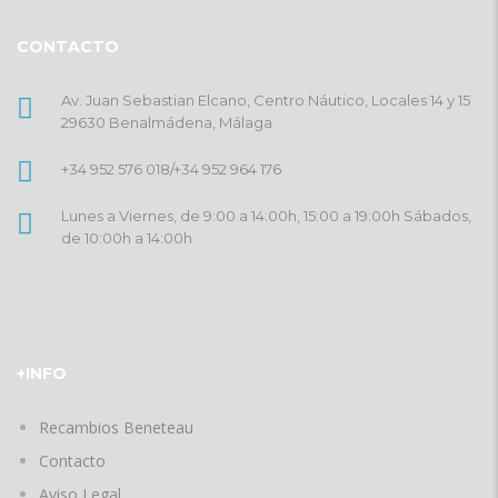
CONTACTO
Av. Juan Sebastian Elcano, Centro Náutico, Locales 14 y 15
29630 Benalmádena, Málaga
+34 952 576 018
/
+34 952 964 176
Lunes a Viernes, de 9:00 a 14:00h, 15:00 a 19:00h Sábados,
de 10:00h a 14:00h
+INFO
Recambios Beneteau
Contacto
Aviso Legal