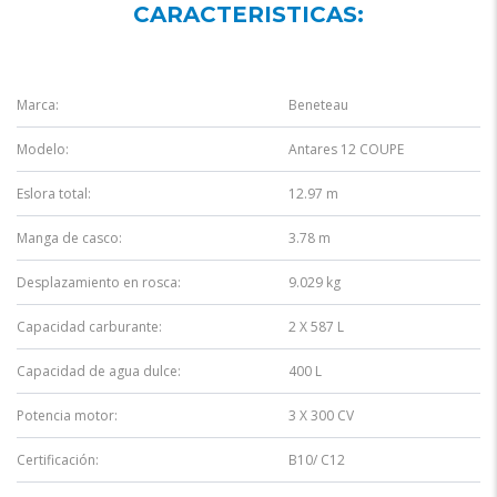
CARACTERISTICAS:
Marca:
Beneteau
Modelo:
Antares 12 COUPE
Eslora total:
12.97 m
Manga de casco:
3.78 m
Desplazamiento en rosca:
9.029 kg
Capacidad carburante:
2 X 587 L
Capacidad de agua dulce:
400 L
Potencia motor:
3 X 300 CV
Certificación:
B10/ C12