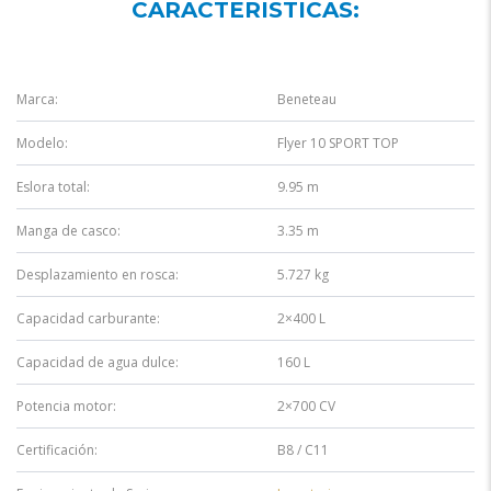
CARACTERISTICAS:
Marca:
Beneteau
Modelo:
Flyer 10 SPORT TOP
Eslora total:
9.95 m
Manga de casco:
3.35 m
Desplazamiento en rosca:
5.727 kg
Capacidad carburante:
2×400 L
Capacidad de agua dulce:
160 L
Potencia motor:
2×700 CV
Certificación:
B8 / C11