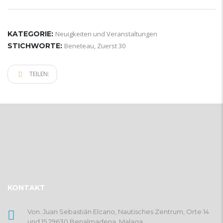
KATEGORIE:
Neuigkeiten und Veranstaltungen
STICHWORTE:
Beneteau
,
Zuerst 30
TEILEN:
KONTAKT
Von. Juan Sebastián Elcano, Nautisches Zentrum, Orte 14
und 15 29630 Benalmadena, Malaga