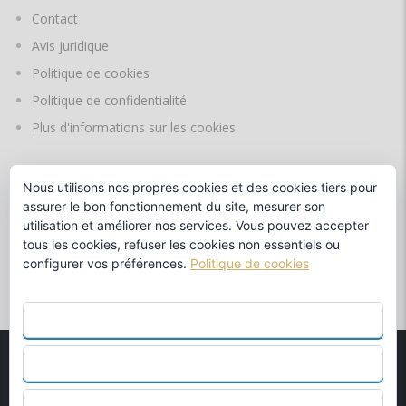
Contact
Avis juridique
Politique de cookies
Politique de confidentialité
Plus d'informations sur les cookies
Nous utilisons nos propres cookies et des cookies tiers pour
LANGUES
assurer le bon fonctionnement du site, mesurer son
utilisation et améliorer nos services. Vous pouvez accepter
tous les cookies, refuser les cookies non essentiels ou
configurer vos préférences.
Politique de cookies
par
TOUT ACCEPTER
REFUSER
© 1990
MARINA BENALMÁDENA S.L.
Concessionnaire Officiel
Beneteau et Fountaine Pajot. - Conception Web par