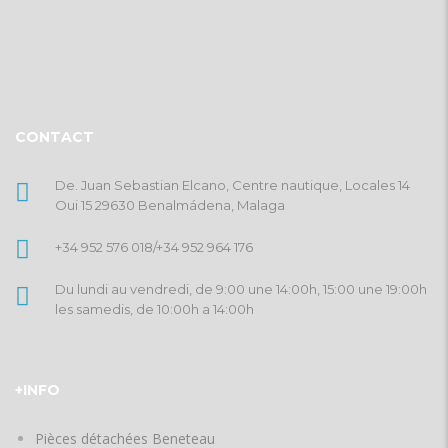
CONTACT
De. Juan Sebastian Elcano, Centre nautique, Locales 14
Oui 15 29630 Benalmádena, Malaga
+34 952 576 018
/
+34 952 964 176
Du lundi au vendredi, de 9:00 une 14:00h, 15:00 une 19:00h
les samedis, de 10:00h a 14:00h
+INFO
Pièces détachées Beneteau