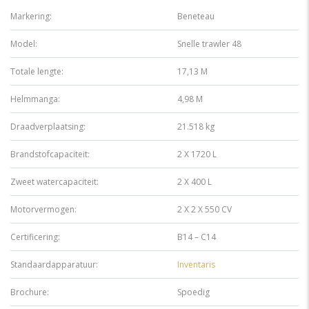
Markering:
Beneteau
Model:
Snelle trawler 48
Totale lengte:
17,13 M
Helmmanga:
4,98 M
Draadverplaatsing:
21.518 kg
Brandstofcapaciteit:
2 X 1720 L
Zweet watercapaciteit:
2 X 400 L
Motorvermogen:
2 X 2 X 550 CV
Certificering:
B14
–
C14
Standaardapparatuur:
Inventaris
Brochure:
Spoedig