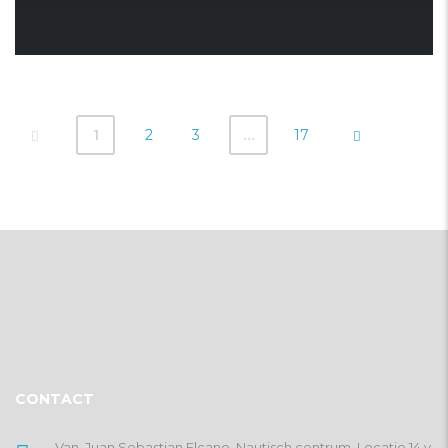
1
2
3
…
17
CONTACT
Van. Juan Sebastian Elcano, Nautisch centrum, Locatie 14 y