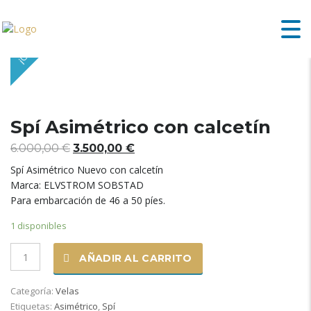
¡OFERTA!
Spí Asimétrico con calcetín
El
El
6.000,00
€
3.500,00
€
precio
precio
Spí Asimétrico Nuevo con calcetín
original
actual
Marca: ELVSTROM SOBSTAD
era:
es:
Para embarcación de 46 a 50 píes.
6.000,00 €.
3.500,00 €.
1 disponibles
Spí
AÑADIR AL CARRITO
Asimétrico
con
Categoría:
Velas
calcetín
Etiquetas:
Asimétrico
,
Spí
cantidad