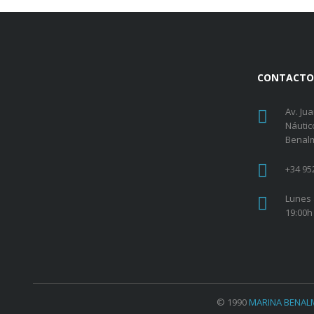
CONTACTO
Av. Ju
Náutic
Benal
+34 95
Lunes 
19:00h
© 1990
MARINA BENALM