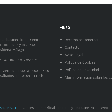
+INFO
an Sebastian Elcano, Centro
Recambios Beneteau
o, Locales 14 y 15 29630
Contacto
mádena, Málaga
Aviso Legal
2 576 018
/
+34 952 964 176
Política de Cookies
Política de Privacidad
a Viernes, de 9:00 a 14:00h, 15:00 a
 Sábados, de 10:00h a 14:00h
Más información sobre las c
ÁDENA S.L.
Concesionario Oficial Beneteau y Fountaine Pajot. - Web d