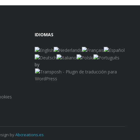
IDIOMAS
by
ookies
esign by
Abcreations.es