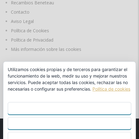
Recambios Beneteau
Contacto
Aviso Legal
Política de Cookies
Política de Privacidad
Más información sobre las cookies
Utilizamos cookies propias y de terceros para garantizar el
IDIOMAS
funcionamiento de la web, medir su uso y mejorar nuestros
servicios. Puede aceptar todas las cookies, rechazar las no
necesarias o configurar sus preferencias.
Política de cookies
by
ACEPTAR TODO
RECHAZAR
© 1990
MARINA BENALMÁDENA S.L.
Concesionario Oficial
CONFIGURAR