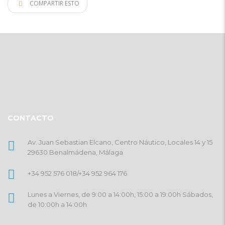
COMPARTIR ESTO
CONTACTO
Av. Juan Sebastian Elcano, Centro Náutico, Locales 14 y 15
29630 Benalmádena, Málaga
+34 952 576 018
/
+34 952 964 176
Lunes a Viernes, de 9:00 a 14:00h, 15:00 a 19:00h Sábados,
de 10:00h a 14:00h