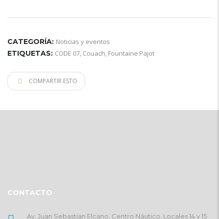
CATEGORÍA:
Noticias y eventos
ETIQUETAS:
CODE 07
,
Couach
,
Fountaine Pajot
COMPARTIR ESTO
CONTACTO
Av. Juan Sebastian Elcano, Centro Náutico, Locales 14 y 15