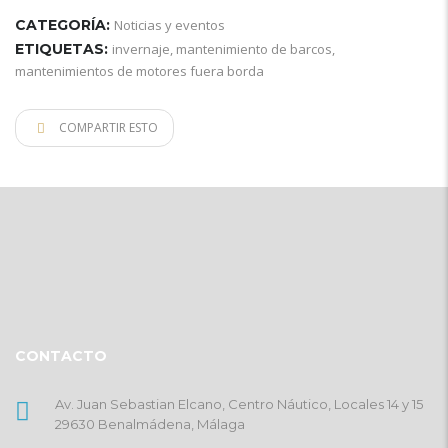
CATEGORÍA:
Noticias y eventos
ETIQUETAS:
invernaje
,
mantenimiento de barcos
,
mantenimientos de motores fuera borda
COMPARTIR ESTO
CONTACTO
Av. Juan Sebastian Elcano, Centro Náutico, Locales 14 y 15
29630 Benalmádena, Málaga