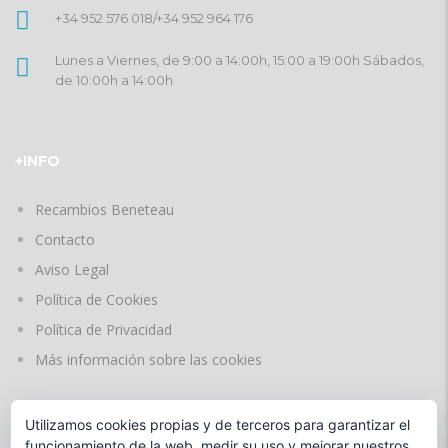
+34 952 576 018
/
+34 952 964 176
Lunes a Viernes, de 9:00 a 14:00h, 15:00 a 19:00h Sábados,
de 10:00h a 14:00h
+INFO
Recambios Beneteau
Contacto
Aviso Legal
Política de Cookies
Política de Privacidad
Más información sobre las cookies
Utilizamos cookies propias y de terceros para garantizar el
IDIOMAS
funcionamiento de la web, medir su uso y mejorar nuestros