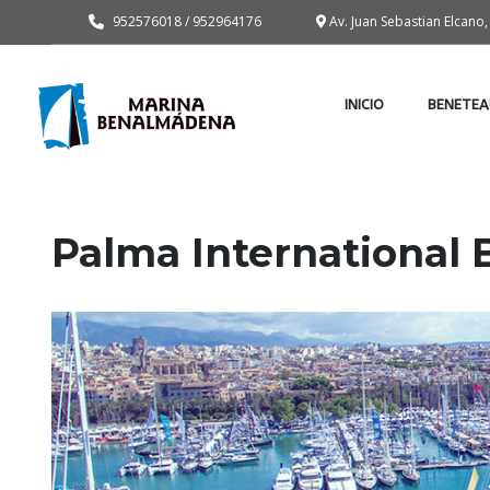
952576018 / 952964176
Av. Juan Sebastian Elcan
INICIO
BENETEA
Palma International