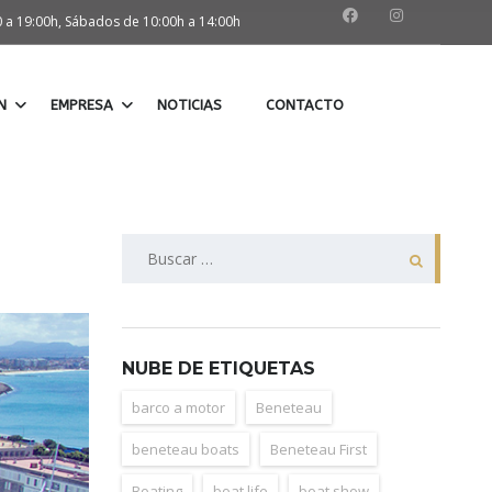
0 a 19:00h, Sábados de 10:00h a 14:00h
N
EMPRESA
NOTICIAS
CONTACTO
Buscar:
NUBE DE ETIQUETAS
barco a motor
Beneteau
beneteau boats
Beneteau First
Boating
boat life
boat show