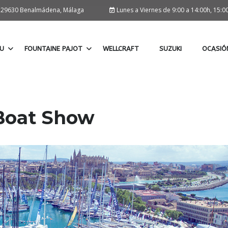
o, 29630 Benalmádena, Málaga
Lunes a Viernes de 9:00 a 14:00h, 15:0
U
FOUNTAINE PAJOT
WELLCRAFT
SUZUKI
OCASIÓ
 Boat Show