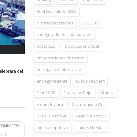
Boot Düsseldorf 2025
clientes satisfechos
CODE 07
configurador de catamaranes
Costa Azul
Distribuidor Oficial
embarcaciones de recreo
entrega de embarcación
elebrará del
entrega reciente
Exclusive Event
First 36 SE
Fountaine Pajot
Francia
French Riviera
Gran Turismo 35
Gran Turismo 40
Gran Turismo 50
COMPARTIR
lancha deportiva
Luxury Lifestyle
ESTO