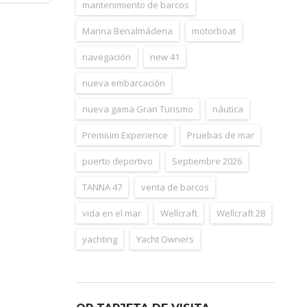
mantenimiento de barcos
Marina Benalmádena
motorboat
navegación
new 41
nueva embarcación
nueva gama Gran Turismo
náutica
Premium Experience
Pruebas de mar
puerto deportivo
Septiembre 2026
TANNA 47
venta de barcos
vida en el mar
Wellcraft
Wellcraft 28
yachting
Yacht Owners